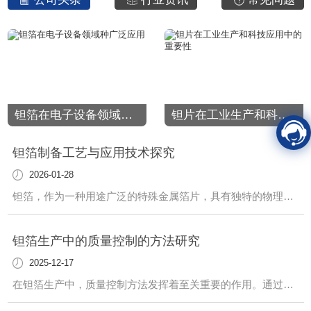
钽箔在电子设备领域种广泛应用
钽片在工业生产和科技应用中的重要性
钽箔制备工艺与应用技术探究
2026-01-28
钽箔，作为一种用途广泛的特殊金属箔片，具有独特的物理和化学性质，被广泛应用于多个领域。其制备工艺和应用技术一直备受关注与探究。在钽箔的制备工艺中，精密的合金成分配比和高温熔炼工艺是至关重要的环节。通过精心设计的生产流程，可以获得均匀细致的箔片，..其优良的机械性能和化学稳定性。各种加工技术如轧制、拉拔等也发挥着关键作用
钽箔生产中的质量控制的方法研究
2025-12-17
在钽箔生产中，质量控制方法发挥着至关重要的作用。通过精心设计与实施一系列有效的质量控制措施，可以...终产品符合高标准的质量要求，满足客户的需求。首先，材料选择至关重要。我们严格把控原材料的质量，从源头上杜绝质量问题的发生。只有..的原材料才能生产出..的钽箔产品。其次，在生产过程中，我们采取严格的工艺流程控制措施，.