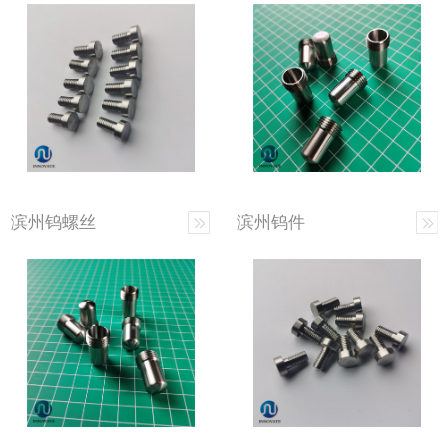
滨州钨螺丝
滨州钨件