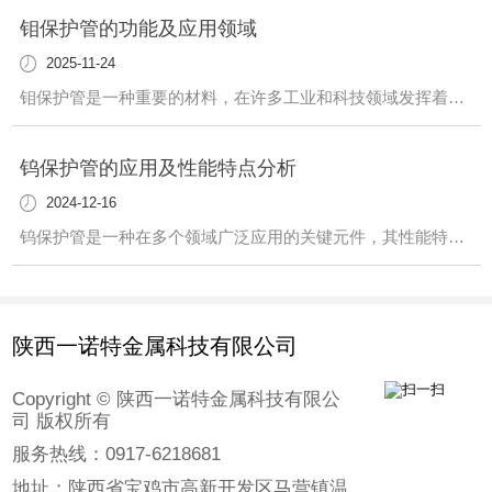
钼保护管的功能及应用领域
2025-11-24
钼保护管是一种重要的材料，在许多工业和科技领域发挥着关键作用。这种管道具有独特的性质，使其在各种环境中都能发挥作用。首先，钼保护管在高温环境下具有出色的耐热性。这使得它成为许多高温工艺中不可或缺的元件。不仅如此，它还具有优异的耐腐蚀性能，适用于许多腐蚀性介质的输送和处理。另外，钼保护管在半导体制造、光伏产业等领域也有广
钨保护管的应用及性能特点分析
2024-12-16
钨保护管是一种在多个领域广泛应用的关键元件，其性能特点值得我们深入了解。该保护管具有出色的耐高温性能，能够承受极端环境下的高温情况，..设备的正常运行。此外，钨保护管还具有优越的耐腐蚀性，能够在恶劣的化学环境中长时间稳定工作，延长设备的使用寿命。在工业领域，钨保护管被广泛用于炉温测量、真空炉、高温热处理等领域。其稳定可
陕西一诺特金属科技有限公司
Copyright © 陕西一诺特金属科技有限公
司 版权所有
服务热线：0917-6218681
地址：陕西省宝鸡市高新开发区马营镇温