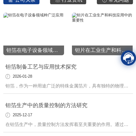
钽箔在电子设备领域种广泛应用
钽片在工业生产和科技应用中的重要性
钽箔制备工艺与应用技术探究
2026-01-28
钽箔，作为一种用途广泛的特殊金属箔片，具有独特的物理和化学性质，被广泛应用于多个领域。其制备工艺和应用技术一直备受关注与探究。在钽箔的制备工艺中，精密的合金成分配比和高温熔炼工艺是至关重要的环节。通过精心设计的生产流程，可以获得均匀细致的箔片，..其优良的机械性能和化学稳定性。各种加工技术如轧制、拉拔等也发挥着关键作用
钽箔生产中的质量控制的方法研究
2025-12-17
在钽箔生产中，质量控制方法发挥着至关重要的作用。通过精心设计与实施一系列有效的质量控制措施，可以...终产品符合高标准的质量要求，满足客户的需求。首先，材料选择至关重要。我们严格把控原材料的质量，从源头上杜绝质量问题的发生。只有..的原材料才能生产出..的钽箔产品。其次，在生产过程中，我们采取严格的工艺流程控制措施，.