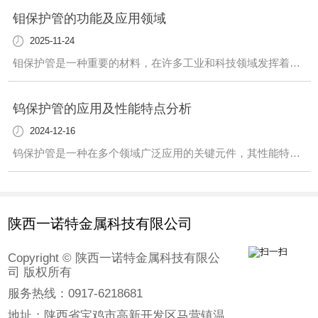
钼保护管的功能及应用领域
2025-11-24
钼保护管是一种重要的材料，在许多工业和科技领域发挥着关键作用。这种管道具有独特的性质，使其在各种环境中都能发挥作用。首先，钼保护管在高温环境下具有出色的耐热性。这使得它成为许多高温工艺中不可或缺的元件。不仅如此，它还具有优异的耐腐蚀性能，适用于许多腐蚀性介质的输送和处理。另外，钼保护管在半导体制造、光伏产业等领域也有广
钨保护管的应用及性能特点分析
2024-12-16
钨保护管是一种在多个领域广泛应用的关键元件，其性能特点值得我们深入了解。该保护管具有出色的耐高温性能，能够承受极端环境下的高温情况，..设备的正常运行。此外，钨保护管还具有优越的耐腐蚀性，能够在恶劣的化学环境中长时间稳定工作，延长设备的使用寿命。在工业领域，钨保护管被广泛用于炉温测量、真空炉、高温热处理等领域。其稳定可
陕西一诺特金属科技有限公司
Copyright © 陕西一诺特金属科技有限公
司 版权所有
服务热线：0917-6218681
地址：陕西省宝鸡市高新开发区马营镇温