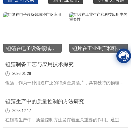
钽箔在电子设备领域种广泛应用
钽片在工业生产和科技应用中的重要性
钽箔制备工艺与应用技术探究
2026-01-28
钽箔，作为一种用途广泛的特殊金属箔片，具有独特的物理和化学性质，被广泛应用于多个领域。其制备工艺和应用技术一直备受关注与探究。在钽箔的制备工艺中，精密的合金成分配比和高温熔炼工艺是至关重要的环节。通过精心设计的生产流程，可以获得均匀细致的箔片，..其优良的机械性能和化学稳定性。各种加工技术如轧制、拉拔等也发挥着关键作用
钽箔生产中的质量控制的方法研究
2025-12-17
在钽箔生产中，质量控制方法发挥着至关重要的作用。通过精心设计与实施一系列有效的质量控制措施，可以...终产品符合高标准的质量要求，满足客户的需求。首先，材料选择至关重要。我们严格把控原材料的质量，从源头上杜绝质量问题的发生。只有..的原材料才能生产出..的钽箔产品。其次，在生产过程中，我们采取严格的工艺流程控制措施，.