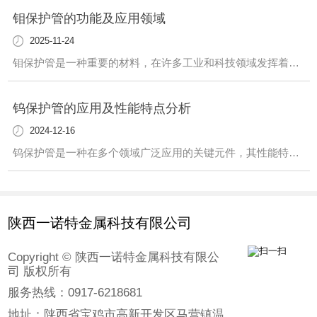
钼保护管的功能及应用领域
2025-11-24
钼保护管是一种重要的材料，在许多工业和科技领域发挥着关键作用。这种管道具有独特的性质，使其在各种环境中都能发挥作用。首先，钼保护管在高温环境下具有出色的耐热性。这使得它成为许多高温工艺中不可或缺的元件。不仅如此，它还具有优异的耐腐蚀性能，适用于许多腐蚀性介质的输送和处理。另外，钼保护管在半导体制造、光伏产业等领域也有广
钨保护管的应用及性能特点分析
2024-12-16
钨保护管是一种在多个领域广泛应用的关键元件，其性能特点值得我们深入了解。该保护管具有出色的耐高温性能，能够承受极端环境下的高温情况，..设备的正常运行。此外，钨保护管还具有优越的耐腐蚀性，能够在恶劣的化学环境中长时间稳定工作，延长设备的使用寿命。在工业领域，钨保护管被广泛用于炉温测量、真空炉、高温热处理等领域。其稳定可
陕西一诺特金属科技有限公司
Copyright © 陕西一诺特金属科技有限公
司 版权所有
服务热线：0917-6218681
地址：陕西省宝鸡市高新开发区马营镇温