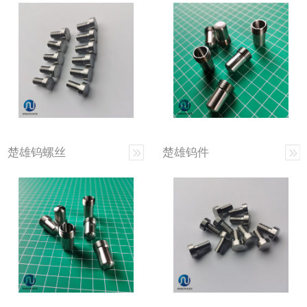
楚雄钨螺丝
楚雄钨件