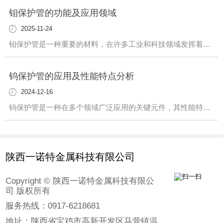
钼保护管的功能及应用领域
2025-11-24
钼保护管是一种重要的材料，在许多工业和科技领域发挥着关键作用。这种管道具有独特的性质，使其在各种环境中都能发挥作用。首先，钼保护管在高温环境下具有出色的耐热性。这使得它成为许多高温工艺中不可或缺的元件。不仅如此，它还具有优异的耐腐蚀性能，适用于许多腐蚀性介质的输送和处理。另外，钼保护管在半导体制造、光伏产业等领域也有广
钨保护管的应用及性能特点分析
2024-12-16
钨保护管是一种在多个领域广泛应用的关键元件，其性能特点值得我们深入了解。该保护管具有出色的耐高温性能，能够承受极端环境下的高温情况，..设备的正常运行。此外，钨保护管还具有优越的耐腐蚀性，能够在恶劣的化学环境中长时间稳定工作，延长设备的使用寿命。在工业领域，钨保护管被广泛用于炉温测量、真空炉、高温热处理等领域。其稳定可
陕西一诺特金属科技有限公司
Copyright © 陕西一诺特金属科技有限公
司 版权所有
服务热线：0917-6218681
地址：陕西省宝鸡市高新开发区马营镇温