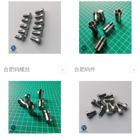
合肥钨螺丝
合肥钨件