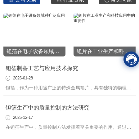
钽箔在电子设备领域种广泛应用
钽片在工业生产和科技应用中的重要性
钽箔制备工艺与应用技术探究
2026-01-28
钽箔，作为一种用途广泛的特殊金属箔片，具有独特的物理和化学性质，被广泛应用于多个领域。其制备工艺和应用技术一直备受关注与探究。在钽箔的制备工艺中，精密的合金成分配比和高温熔炼工艺是至关重要的环节。通过精心设计的生产流程，可以获得均匀细致的箔片，..其优良的机械性能和化学稳定性。各种加工技术如轧制、拉拔等也发挥着关键作用
钽箔生产中的质量控制的方法研究
2025-12-17
在钽箔生产中，质量控制方法发挥着至关重要的作用。通过精心设计与实施一系列有效的质量控制措施，可以...终产品符合高标准的质量要求，满足客户的需求。首先，材料选择至关重要。我们严格把控原材料的质量，从源头上杜绝质量问题的发生。只有..的原材料才能生产出..的钽箔产品。其次，在生产过程中，我们采取严格的工艺流程控制措施，.