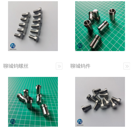
聊城钨螺丝
聊城钨件