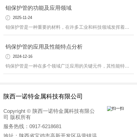
钼保护管的功能及应用领域
2025-11-24
钼保护管是一种重要的材料，在许多工业和科技领域发挥着关键作用。这种管道具有独特的性质，使其在各种环境中都能发挥作用。首先，钼保护管在高温环境下具有出色的耐热性。这使得它成为许多高温工艺中不可或缺的元件。不仅如此，它还具有优异的耐腐蚀性能，适用于许多腐蚀性介质的输送和处理。另外，钼保护管在半导体制造、光伏产业等领域也有广
钨保护管的应用及性能特点分析
2024-12-16
钨保护管是一种在多个领域广泛应用的关键元件，其性能特点值得我们深入了解。该保护管具有出色的耐高温性能，能够承受极端环境下的高温情况，..设备的正常运行。此外，钨保护管还具有优越的耐腐蚀性，能够在恶劣的化学环境中长时间稳定工作，延长设备的使用寿命。在工业领域，钨保护管被广泛用于炉温测量、真空炉、高温热处理等领域。其稳定可
陕西一诺特金属科技有限公司
Copyright © 陕西一诺特金属科技有限公
司 版权所有
服务热线：0917-6218681
地址：陕西省宝鸡市高新开发区马营镇温