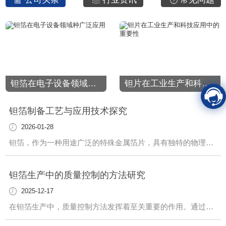
钽箔在电子设备领域种广泛应用
钽片在工业生产和科技应用中的重要性
钽箔制备工艺与应用技术探究
2026-01-28
钽箔，作为一种用途广泛的特殊金属箔片，具有独特的物理和化学性质，被广泛应用于多个领域。其制备工艺和应用技术一直备受关注与探究。在钽箔的制备工艺中，精密的合金成分配比和高温熔炼工艺是至关重要的环节。通过精心设计的生产流程，可以获得均匀细致的箔片，..其优良的机械性能和化学稳定性。各种加工技术如轧制、拉拔等也发挥着关键作用
钽箔生产中的质量控制的方法研究
2025-12-17
在钽箔生产中，质量控制方法发挥着至关重要的作用。通过精心设计与实施一系列有效的质量控制措施，可以...终产品符合高标准的质量要求，满足客户的需求。首先，材料选择至关重要。我们严格把控原材料的质量，从源头上杜绝质量问题的发生。只有..的原材料才能生产出..的钽箔产品。其次，在生产过程中，我们采取严格的工艺流程控制措施，.