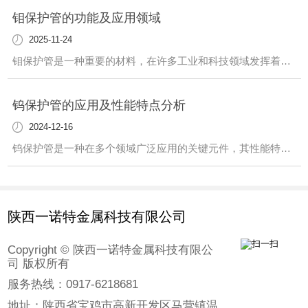
钼保护管的功能及应用领域
2025-11-24
钼保护管是一种重要的材料，在许多工业和科技领域发挥着关键作用。这种管道具有独特的性质，使其在各种环境中都能发挥作用。首先，钼保护管在高温环境下具有出色的耐热性。这使得它成为许多高温工艺中不可或缺的元件。不仅如此，它还具有优异的耐腐蚀性能，适用于许多腐蚀性介质的输送和处理。另外，钼保护管在半导体制造、光伏产业等领域也有广
钨保护管的应用及性能特点分析
2024-12-16
钨保护管是一种在多个领域广泛应用的关键元件，其性能特点值得我们深入了解。该保护管具有出色的耐高温性能，能够承受极端环境下的高温情况，..设备的正常运行。此外，钨保护管还具有优越的耐腐蚀性，能够在恶劣的化学环境中长时间稳定工作，延长设备的使用寿命。在工业领域，钨保护管被广泛用于炉温测量、真空炉、高温热处理等领域。其稳定可
陕西一诺特金属科技有限公司
Copyright © 陕西一诺特金属科技有限公
司 版权所有
服务热线：0917-6218681
地址：陕西省宝鸡市高新开发区马营镇温