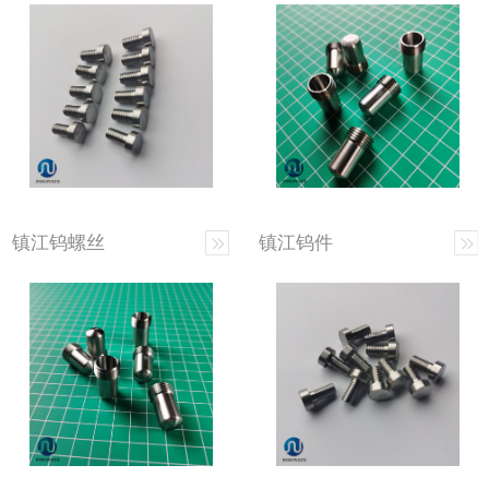
镇江钨螺丝
镇江钨件