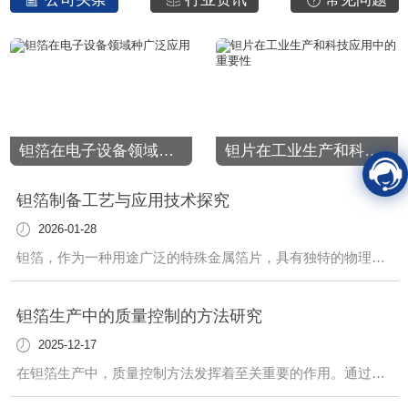
钽箔在电子设备领域种广泛应用
钽片在工业生产和科技应用中的重要性
钽箔制备工艺与应用技术探究
2026-01-28
钽箔，作为一种用途广泛的特殊金属箔片，具有独特的物理和化学性质，被广泛应用于多个领域。其制备工艺和应用技术一直备受关注与探究。在钽箔的制备工艺中，精密的合金成分配比和高温熔炼工艺是至关重要的环节。通过精心设计的生产流程，可以获得均匀细致的箔片，..其优良的机械性能和化学稳定性。各种加工技术如轧制、拉拔等也发挥着关键作用
钽箔生产中的质量控制的方法研究
2025-12-17
在钽箔生产中，质量控制方法发挥着至关重要的作用。通过精心设计与实施一系列有效的质量控制措施，可以...终产品符合高标准的质量要求，满足客户的需求。首先，材料选择至关重要。我们严格把控原材料的质量，从源头上杜绝质量问题的发生。只有..的原材料才能生产出..的钽箔产品。其次，在生产过程中，我们采取严格的工艺流程控制措施，.