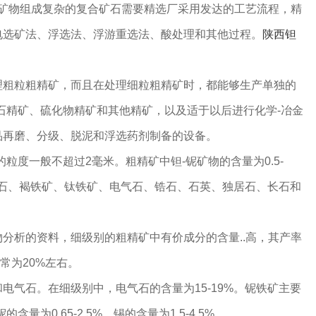
。矿物组成复杂的复合矿石需要精选厂采用发达的工艺流程，精
电选矿法、浮选法、浮游重选法、酸处理和其他过程。
陕西钽
粒粗精矿，而且在处理细粒粗精矿时，都能够生产单独的
石精矿、硫化物精矿和其他精矿，以及适于以后进行化学-冶金
品再磨、分级、脱泥和浮选药剂制备的设备。
度一般不超过2毫米。粗精矿中钽-铌矿物的含量为0.5-
锡石、褐铁矿、钛铁矿、电气石、锆石、石英、独居石、长石和
析的资料，细级别的粗精矿中有价成分的含量..高，其产率
率通常为20%左右。
气石。在细级别中，电气石的含量为15-19%。铌铁矿主要
含量为0.65-2.5%，锡的含量为1.5-4.5%。