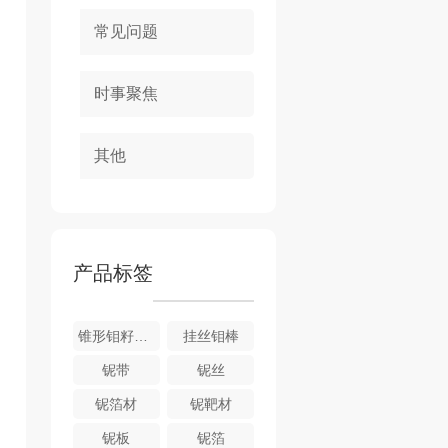
常见问题
时事聚焦
其他
产品标签
锥形钼籽晶夹头
挂丝钼棒
铌带
铌丝
铌箔材
铌靶材
铌板
铌箔