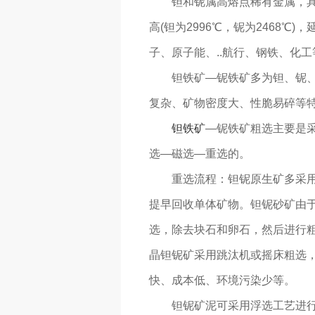
钽和铌属高熔点稀有金属，具有
高(钽为2996℃，铌为2468
子、原子能、..航行、钢铁、化
钽铁矿—铌铁矿多为钽、铌、锡
复杂、矿物密度大、性脆易碎等
钽铁矿
—铌铁矿粗选主要是
选—磁选—重选的。
重选流程：钽铌原生矿多采用阶
提早回收单体矿物。钽铌砂矿由于
选，除去块石和卵石，然后进行粗
晶钽铌矿采用跳汰机或摇床粗选
快、成本低、环境污染少等。
钽铌矿泥可采用浮选工艺进行选