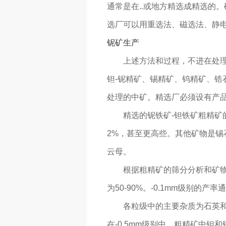
通常是在..或地方精选成精选的
选厂可以用重选法、磁选法、静
铌矿生产
上述方法和过程，不进在处理粗
钽-铌精矿、锡精矿、钨精矿、锆
处理的中矿。精选厂必须设有产
精选的铌铁矿-钽铁矿粗精矿的粒
2%，甚至更高些。其他矿物是
云母。
根据粗精矿的筛分分析和矿物分
为50-90%。-0.1mm级别的产
各粒级中的主要杂质为石英和电
在-0.5mm级别中。粗精矿中钽和铌的