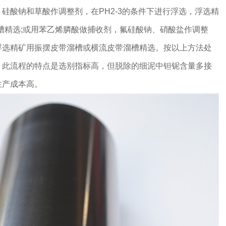
硅酸钠和草酸作调整剂，在PH2-3的条件下进行浮选，浮选精
槽精选;或用苯乙烯膦酸做捕收剂，氟硅酸钠、硝酸盐作调整
浮选精矿用振摆皮带溜槽或横流皮带溜槽精选。按以上方法处
。此流程的特点是选别指标高，但脱除的细泥中钽铌含量多接
生产成本高。