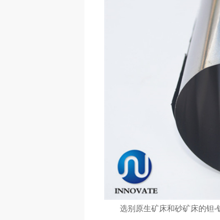
选别原生矿床和砂矿床的钽-铌