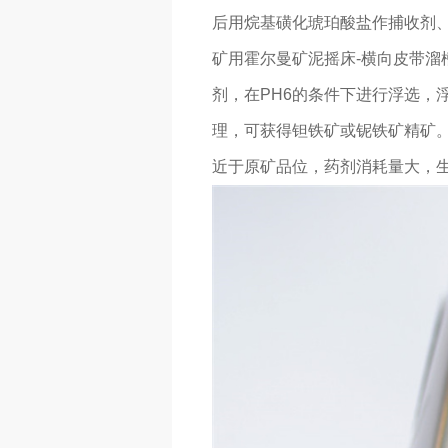
后用烷基磺化琥珀酸盐作捕收剂、
矿用霍尔曼矿泥摇床-横向皮带溜
剂，在PH6的条件下进行浮选，
理，可获得钽铁矿或铌铁矿精矿
近于原矿品位，药剂消耗量大，