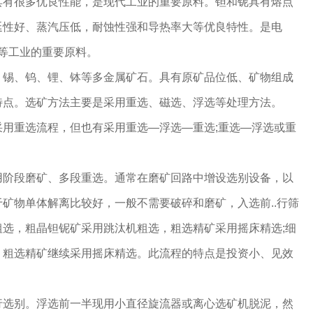
很多优良性能，是现代工业的重要原料。钽和铌具有熔点
℃)，延性好、蒸汽压低，耐蚀性强和导热率大等优良特性。是电
工等工业的重要原料。
、钨、锂、钵等多金属矿石。具有原矿品位低、矿物组成
特点。选矿方法主要是采用重选、磁选、浮选等处理方法。
采用重选流程，但也有采用重选—浮选—重选;重选—浮选或重
段磨矿、多段重选。通常在磨矿回路中增设选别设备，以
矿物单体解离比较好，一般不需要破碎和磨矿，入选前..行筛
选，粗晶钽铌矿采用跳汰机粗选，粗选精矿采用摇床精选;细
，粗选精矿继续采用摇床精选。此流程的特点是投资小、见效
别。浮选前一半现用小直径旋流器或离心选矿机脱泥，然