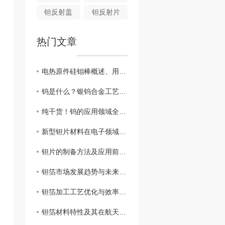
钽反射盖
钽反射片
热门文章
电热原件硅钼棒概述、用途及其安装介绍
钨是什么？银钨合金工艺介绍及用途详解
纯干货！钨的应用领域全解析！
新型钽片材料在电子领域的发展潜力分析
钽片的制备方法及应用前景探讨
钽箔市场发展趋势与未来预测
钽箔加工工艺优化与效率提升策略探讨
钽箔材料特性及其在航天工程中的应用前景