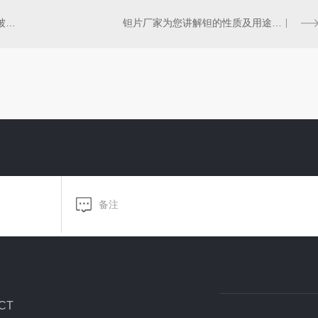
选钽铌矿设备水选钽铌工艺竟然被你知道了！
钽片厂家为您讲解钽的性质及用途，一起来了解一下吧！
CT