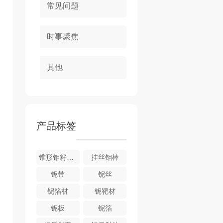
常见问题
时事聚焦
其他
产品标签
锥形钼籽晶夹头
挂丝钼棒
铌带
铌丝
铌箔材
铌靶材
铌板
铌箔